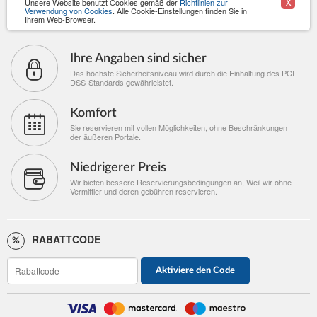
X
Unsere Website benutzt Cookies gemäß der
Richtlinien zur
Verwendung von Cookies
. Alle Cookie-Einstellungen finden Sie in
Ihrem Web-Browser.
Ihre Angaben sind sicher
Das höchste Sicherheitsniveau wird durch die Einhaltung des PCI
DSS-Standards gewährleistet.
Komfort
Sie reservieren mit vollen Möglichkeiten, ohne Beschränkungen
der äußeren Portale.
Niedrigerer Preis
Wir bieten bessere Reservierungsbedingungen an, Weil wir ohne
Vermittler und deren gebühren reservieren.
RABATTCODE
Aktiviere den Code