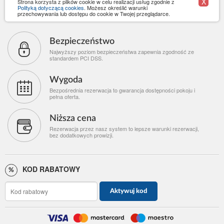
X
Strona korzysta z plików cookie w celu realizacji usług zgodnie z
Polityką dotyczącą cookies
. Możesz określić warunki
przechowywania lub dostępu do cookie w Twojej przeglądarce.
Bezpieczeństwo
Najwyższy poziom bezpieczeństwa zapewnia zgodność ze
standardem PCI DSS.
Wygoda
Bezpośrednia rezerwacja to gwarancja dostępności pokoju i
pełna oferta.
Niższa cena
Rezerwacja przez nasz system to lepsze warunki rezerwacji,
bez dodatkowych prowizji.
KOD RABATOWY
Aktywuj kod