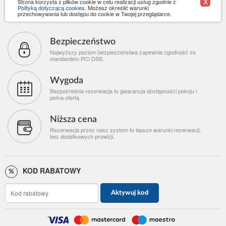
X
Strona korzysta z plików cookie w celu realizacji usług zgodnie z
Polityką dotyczącą cookies
. Możesz określić warunki
przechowywania lub dostępu do cookie w Twojej przeglądarce.
Bezpieczeństwo
Najwyższy poziom bezpieczeństwa zapewnia zgodność ze
standardem PCI DSS.
Wygoda
Bezpośrednia rezerwacja to gwarancja dostępności pokoju i
pełna oferta.
Niższa cena
Rezerwacja przez nasz system to lepsze warunki rezerwacji,
bez dodatkowych prowizji.
KOD RABATOWY
Aktywuj kod