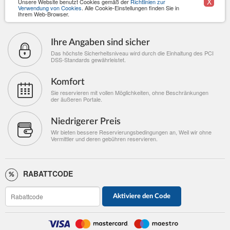
X
Unsere Website benutzt Cookies gemäß der
Richtlinien zur
Verwendung von Cookies
. Alle Cookie-Einstellungen finden Sie in
Ihrem Web-Browser.
Ihre Angaben sind sicher
Das höchste Sicherheitsniveau wird durch die Einhaltung des PCI
DSS-Standards gewährleistet.
Komfort
Sie reservieren mit vollen Möglichkeiten, ohne Beschränkungen
der äußeren Portale.
Niedrigerer Preis
Wir bieten bessere Reservierungsbedingungen an, Weil wir ohne
Vermittler und deren gebühren reservieren.
RABATTCODE
Aktiviere den Code