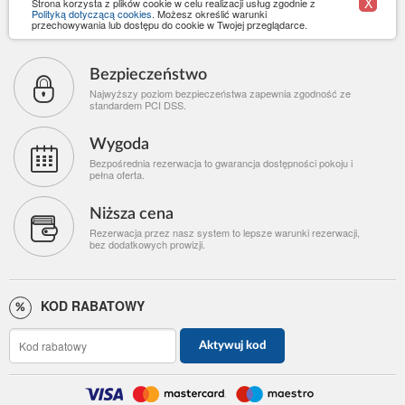
X
Strona korzysta z plików cookie w celu realizacji usług zgodnie z
Polityką dotyczącą cookies
. Możesz określić warunki
przechowywania lub dostępu do cookie w Twojej przeglądarce.
Bezpieczeństwo
Najwyższy poziom bezpieczeństwa zapewnia zgodność ze
standardem PCI DSS.
Wygoda
Bezpośrednia rezerwacja to gwarancja dostępności pokoju i
pełna oferta.
Niższa cena
Rezerwacja przez nasz system to lepsze warunki rezerwacji,
bez dodatkowych prowizji.
KOD RABATOWY
Aktywuj kod