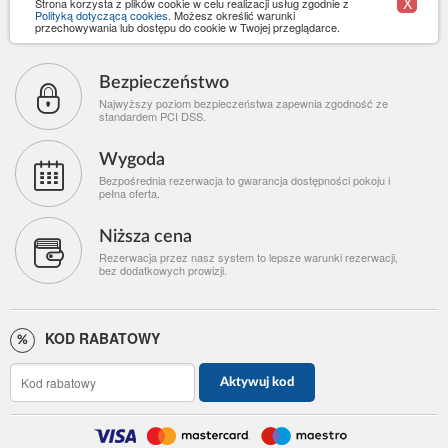
X
Strona korzysta z plików cookie w celu realizacji usług zgodnie z
Polityką dotyczącą cookies
. Możesz określić warunki
przechowywania lub dostępu do cookie w Twojej przeglądarce.
Bezpieczeństwo
Najwyższy poziom bezpieczeństwa zapewnia zgodność ze
standardem PCI DSS.
Wygoda
Bezpośrednia rezerwacja to gwarancja dostępności pokoju i
pełna oferta.
Niższa cena
Rezerwacja przez nasz system to lepsze warunki rezerwacji,
bez dodatkowych prowizji.
KOD RABATOWY
Aktywuj kod