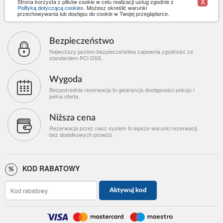
X
Strona korzysta z plików cookie w celu realizacji usług zgodnie z
Polityką dotyczącą cookies
. Możesz określić warunki
przechowywania lub dostępu do cookie w Twojej przeglądarce.
Bezpieczeństwo
Najwyższy poziom bezpieczeństwa zapewnia zgodność ze
standardem PCI DSS.
Wygoda
Bezpośrednia rezerwacja to gwarancja dostępności pokoju i
pełna oferta.
Niższa cena
Rezerwacja przez nasz system to lepsze warunki rezerwacji,
bez dodatkowych prowizji.
KOD RABATOWY
Aktywuj kod