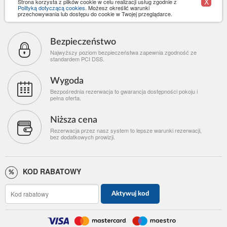
X
Strona korzysta z plików cookie w celu realizacji usług zgodnie z
Polityką dotyczącą cookies
. Możesz określić warunki
przechowywania lub dostępu do cookie w Twojej przeglądarce.
Bezpieczeństwo
Najwyższy poziom bezpieczeństwa zapewnia zgodność ze
standardem PCI DSS.
Wygoda
Bezpośrednia rezerwacja to gwarancja dostępności pokoju i
pełna oferta.
Niższa cena
Rezerwacja przez nasz system to lepsze warunki rezerwacji,
bez dodatkowych prowizji.
KOD RABATOWY
Aktywuj kod