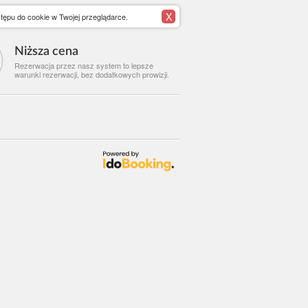
X
tępu do cookie w Twojej przeglądarce.
Niższa cena
Rezerwacja przez nasz system to lepsze
warunki rezerwacji, bez dodatkowych prowizji.