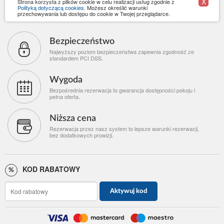
X
Strona korzysta z plików cookie w celu realizacji usług zgodnie z
Polityką dotyczącą cookies
. Możesz określić warunki
przechowywania lub dostępu do cookie w Twojej przeglądarce.
Bezpieczeństwo
Najwyższy poziom bezpieczeństwa zapewnia zgodność ze
standardem PCI DSS.
Wygoda
Bezpośrednia rezerwacja to gwarancja dostępności pokoju i
pełna oferta.
Niższa cena
Rezerwacja przez nasz system to lepsze warunki rezerwacji,
bez dodatkowych prowizji.
KOD RABATOWY
Aktywuj kod