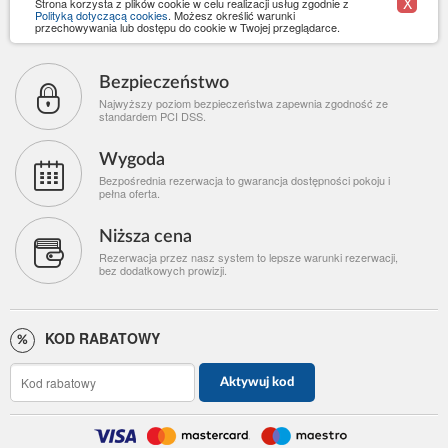
X
Strona korzysta z plików cookie w celu realizacji usług zgodnie z
Polityką dotyczącą cookies
. Możesz określić warunki
przechowywania lub dostępu do cookie w Twojej przeglądarce.
Bezpieczeństwo
Najwyższy poziom bezpieczeństwa zapewnia zgodność ze
standardem PCI DSS.
Wygoda
Bezpośrednia rezerwacja to gwarancja dostępności pokoju i
pełna oferta.
Niższa cena
Rezerwacja przez nasz system to lepsze warunki rezerwacji,
bez dodatkowych prowizji.
KOD RABATOWY
Aktywuj kod