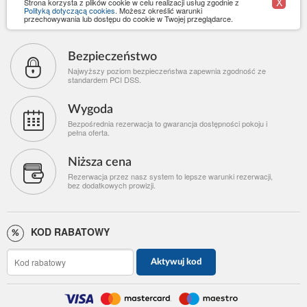
X
Strona korzysta z plików cookie w celu realizacji usług zgodnie z
Polityką dotyczącą cookies
. Możesz określić warunki
przechowywania lub dostępu do cookie w Twojej przeglądarce.
Bezpieczeństwo
Najwyższy poziom bezpieczeństwa zapewnia zgodność ze
standardem PCI DSS.
Wygoda
Bezpośrednia rezerwacja to gwarancja dostępności pokoju i
pełna oferta.
Niższa cena
Rezerwacja przez nasz system to lepsze warunki rezerwacji,
bez dodatkowych prowizji.
KOD RABATOWY
Aktywuj kod