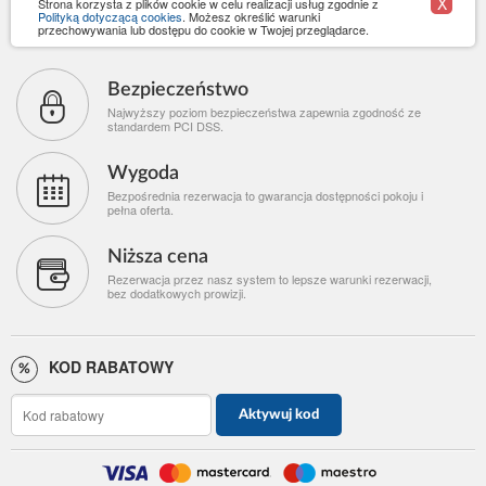
X
Strona korzysta z plików cookie w celu realizacji usług zgodnie z
Polityką dotyczącą cookies
. Możesz określić warunki
przechowywania lub dostępu do cookie w Twojej przeglądarce.
Bezpieczeństwo
Najwyższy poziom bezpieczeństwa zapewnia zgodność ze
standardem PCI DSS.
Wygoda
Bezpośrednia rezerwacja to gwarancja dostępności pokoju i
pełna oferta.
Niższa cena
Rezerwacja przez nasz system to lepsze warunki rezerwacji,
bez dodatkowych prowizji.
KOD RABATOWY
Aktywuj kod