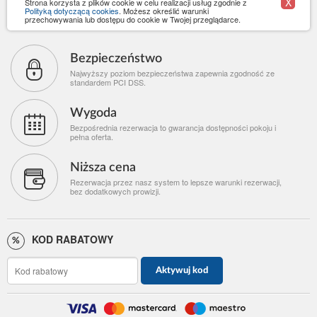
X
Strona korzysta z plików cookie w celu realizacji usług zgodnie z
Polityką dotyczącą cookies
. Możesz określić warunki
przechowywania lub dostępu do cookie w Twojej przeglądarce.
Bezpieczeństwo
Najwyższy poziom bezpieczeństwa zapewnia zgodność ze
standardem PCI DSS.
Wygoda
Bezpośrednia rezerwacja to gwarancja dostępności pokoju i
pełna oferta.
Niższa cena
Rezerwacja przez nasz system to lepsze warunki rezerwacji,
bez dodatkowych prowizji.
KOD RABATOWY
Aktywuj kod