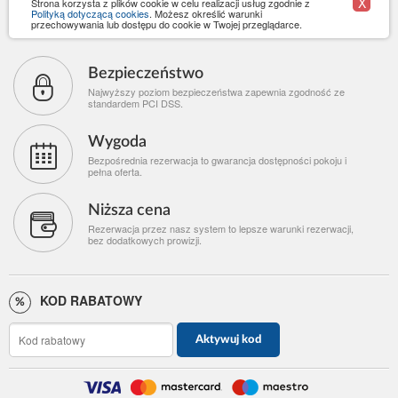
X
Strona korzysta z plików cookie w celu realizacji usług zgodnie z
Polityką dotyczącą cookies
. Możesz określić warunki
przechowywania lub dostępu do cookie w Twojej przeglądarce.
Bezpieczeństwo
Najwyższy poziom bezpieczeństwa zapewnia zgodność ze
standardem PCI DSS.
Wygoda
Bezpośrednia rezerwacja to gwarancja dostępności pokoju i
pełna oferta.
Niższa cena
Rezerwacja przez nasz system to lepsze warunki rezerwacji,
bez dodatkowych prowizji.
KOD RABATOWY
Aktywuj kod