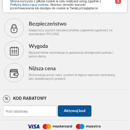
X
Strona korzysta z plików cookie w celu realizacji usług zgodnie z
Polityką dotyczącą cookies
. Możesz określić warunki
przechowywania lub dostępu do cookie w Twojej przeglądarce.
Bezpieczeństwo
Najwyższy poziom bezpieczeństwa zapewnia zgodność ze
standardem PCI DSS.
Wygoda
Bezpośrednia rezerwacja to gwarancja dostępności pokoju i
pełna oferta.
Niższa cena
Rezerwacja przez nasz system to lepsze warunki rezerwacji,
bez dodatkowych prowizji.
KOD RABATOWY
Aktywuj kod